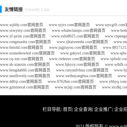
友情链接
Friendly Link
www.wjtldy.com官网首页
www.syjvs.com官网首页
www.szycgift.
www.sxwymy.com官网首页
www.whaleclamps.com官网首页
www.bo
www.yf-print.com官网首页
www.exhi8025.com官网首页
www.cnpen
www.rongmaobz.com官网首页
www.tjhaiwenshi.com官网首页
www.m
www.6mold.com官网首页
www.jzgjiuyou.com官网首页
www.88171
www.sceneshowled.com官网首页
www.gskywl.com官网首页
www.qd
www.cq-xm.com官网首页
www.cteleeye.com官网首页
www.xjdxdz
www.sh-xianxin.com官网首页
www.bjkyzy.com官网首页
www.wlkl
www.hengda666.com官网首页
www.ruiyunlvhua.com官网首页
www.b
www.snaillovely.com官网首页
www.weihuyanghua.com官网首页
www
www.ddfrp.com官网首页
www.0762hm.com官网首页
www.yhbyq.
www.gzmineral.com官网首页
www.ncjsjj.com官网首页
www.xtcdkj
栏目导航:
首页
|
企业查询
|
企业推广
|
企业
2023 版权所有 © www.wj