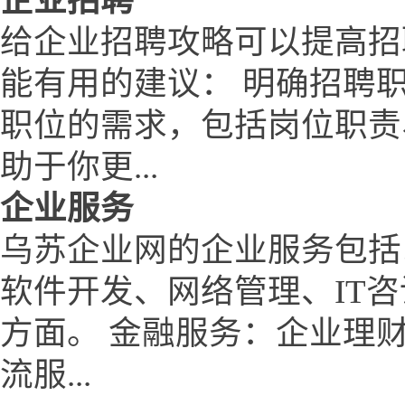
企业招聘
给企业招聘攻略可以提高招
能有用的建议： 明确招聘
职位的需求，包括岗位职责
助于你更...
企业服务
乌苏企业网的企业服务包括
软件开发、网络管理、IT
方面。 金融服务：企业理
流服...